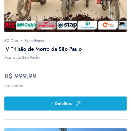
10
3
12
2
12 horas
1
1:30
2
1:30min
1
30 Dias
Experiência
1hora
1
IV Trilhão de Morro de São Paulo
Morro de São Paulo
2
4
2 horas
23
R$ 999,99
24
2
por pessoa
24hs
1
2horas
1
+ Detalhes
3
3
3 horas
3
30 Dias
1