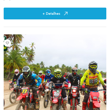
Preço
+ Detalhes
R$ 0,01
-
R$ 2.759,68
Duração
0
4
01:30h
1
03 horas
2
06 horas
1
1
5
1 hora
3