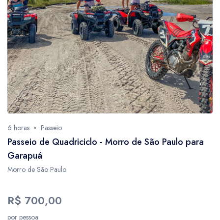
1
3
34
6
2
2
9
18
6 horas
Passeio
4
Passeio de Quadriciclo - Morro de São Paulo para
2
Garapuá
1
Morro de São Paulo
5
R$ 700,00
1
1
por pessoa