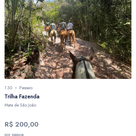
1:30
Passeio
Trilha Fazenda
Mata de São João
R$ 200,00
por pessoa