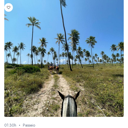
3h30
1
4
3
4 horas
4
44
4
5
1
5 horas
8
6
1
6 horas
105
7
1
7 hrs
1
8
1
8 h
1
8 horas
2
01:30h
Passeio
88
1