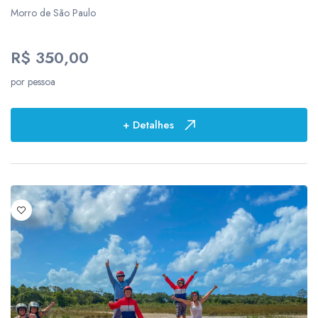
Morro de São Paulo
11
14
R$ 350,00
por pessoa
Locais
93
+ Detalhes
2
11
2
1
1
1
1
2