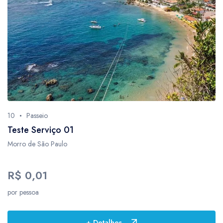
1
3
34
6
2
2
9
10
Passeio
18
Teste Serviço 01
4
Morro de São Paulo
2
1
R$ 0,01
5
por pessoa
1
1
+ Detalhes