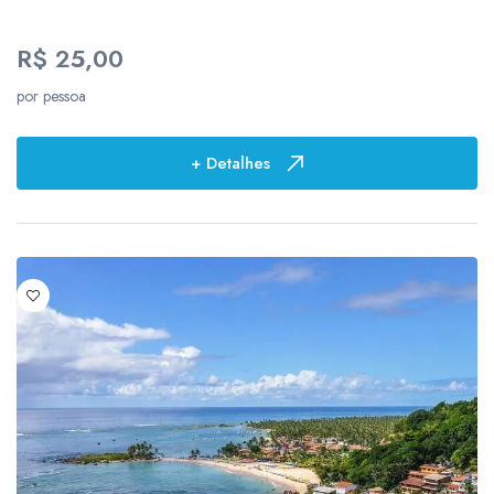
11
R$ 25,00
14
por pessoa
Locais
+ Detalhes
93
2
11
2
1
1
1
1
2