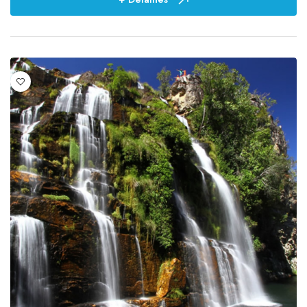
Preço
R$ 0,01
-
R$ 2.759,68
Duração
0
4
01:30h
1
03 horas
2
06 horas
1
1
5
1 hora
3