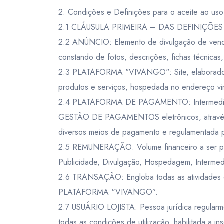
USD
- $
AUD
- $
2. Condições e Definições para o aceite ao
- Para cancelamento com reembolso deverá 
Transfer
2.1 CLÁUSULA PRIMEIRA – DAS DEFINIÇÕES
- Caso o serviço esteja com menos de 48hs
Pôr do Sol
2.2 ANÚNCIO: Elemento de divulgação de vend
- O não comparecimento do cliente no hor
United States dollar
Australi
constando de fotos, descrições, fichas técnicas
USD
- $
AUD
- $
Cultural
2.3 PLATAFORMA "VIVANGO": Site, elaborado 
produtos e serviços, hospedada no endereço vir
Rural
2.4 PLATAFORMA DE PAGAMENTO: Intermediador 
Etnoturismo
GESTÃO DE PAGAMENTOS eletrônicos, através da 
diversos meios de pagamento e regulamentada p
Enoturismo
2.5 REMUNERAÇÃO: Volume financeiro a ser p
Publicidade, Divulgação, Hospedagem, Intermedi
Neve
2.6 TRANSAÇÃO: Engloba todas as atividades ef
PLATAFORMA “VIVANGO”.
2.7 USUÁRIO LOJISTA: Pessoa jurídica regular
todas as condições de utilização, habilitada a in