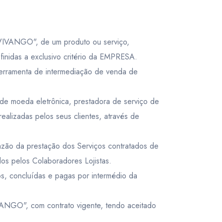
CAD
- $
 será cobrado multa.
VIVANGO", de um produto ou serviço,
r integral do atrativo do voucher.
Canadian dollar
efinidas a exclusivo critério da EMPRESA.
CAD
- $
rramenta de intermediação de venda de
moeda eletrônica, prestadora de serviço de
lizadas pelos seus clientes, através de
o da prestação dos Serviços contratados de
os pelos Colaboradores Lojistas.
s, concluídas e pagas por intermédio da
ANGO", com contrato vigente, tendo aceitado