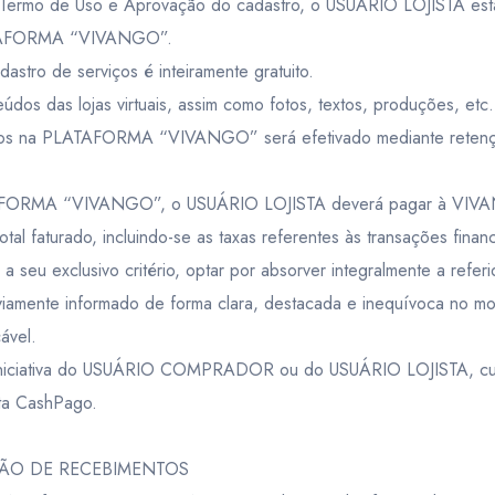
 Termo de Uso e Aprovação do cadastro, o USUÁRIO LOJISTA estará
LATAFORMA “VIVANGO”.
dastro de serviços é inteiramente gratuito.
údos das lojas virtuais, assim como fotos, textos, produções, e
ados na PLATAFORMA “VIVANGO” será efetivado mediante retenç
TAFORMA “VIVANGO”, o USUÁRIO LOJISTA deverá pagar à VIVAN
al faturado, incluindo-se as taxas referentes às transações financ
eu exclusivo critério, optar por absorver integralmente a refer
mente informado de forma clara, destacada e inequívoca no mom
ável.
iniciativa do USUÁRIO COMPRADOR ou do USUÁRIO LOJISTA, cuja 
nta CashPago.
STÃO DE RECEBIMENTOS