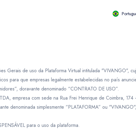
Portugu
ES CLIMÁTICAS:
ês
Espanhol
Hebraic
es Gerais de uso da Plataforma Virtual intitulada "VIVANGO", cuj
 chuva, frio ou outras adversidades climáticas, estando o atrativ
an dollar
Brazilian real
Bulgarian lev
ticos para que empresas legalmente estabelecidas no país anunci
BRL
- R$
BGN
- лв.
onsumidores”, doravante denominado “CONTRATO DE USO”.
cução do passeio, evento ou serviço, será remarcado ou cancelad
mpresa com sede na Rua Frei Henrique de Coimbra, 174 – P
an dollar
Brazilian real
Bulgarian lev
avante denominada simplesmente “PLATAFORMA” ou "VIVANGO", ne
, ALTERAÇÃO OU REEMBOLSO:
BRL
- R$
BGN
- лв.
o serviço você deve solicitar expressamente para o seguinte e-m
DISPENSÁVEL para o uso da plataforma.
 prazos estabelecidos:
an dollar
Brazilian real
Bulgarian lev
 sem custo adicional deverá ser solicitado com até 48 horas antes