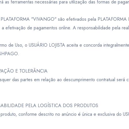
as ferramentas necessárias para utilização das formas de pag
as na PLATAFORMA "VIVANGO" são efetivados pela PLATAFO
a efetivação de pagamentos online. A responsabilidade pela reali
ermo de Uso, o USUÁRIO LOJISTA aceita e concorda integralmen
CASHPAGO.
VAÇÃO E TOLERÂNCIA
aisquer das partes em relação ao descumprimento contratual será 
NSABILIDADE PELA LOGÍSTICA DOS PRODUTOS
o produto, conforme descrito no anúncio é única e exclusiva do U