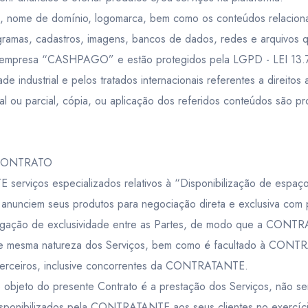
l, nome de domínio, logomarca, bem como os conteúdos relaciona
ramas, cadastros, imagens, bancos de dados, redes e arquivo
a empresa “CASHPAGO” e estão protegidos pela LGPD - LEI 13.7
de industrial e pelos tratados internacionais referentes a direitos a
l ou parcial, cópia, ou aplicação dos referidos conteúdos são pr
 CONTRATO
iços especializados relativos à “Disponibilização de espaço 
anunciem seus produtos para negociação direta e exclusiva com p
igação de exclusividade entre as Partes, de modo que a CONTRATA
 de mesma natureza dos Serviços, bem como é facultado à CONTRAT
 terceiros, inclusive concorrentes da CONTRATANTE.
bjeto do presente Contrato é a prestação dos Serviços, não
isponibilizados pela CONTRATANTE aos seus clientes no exercíci