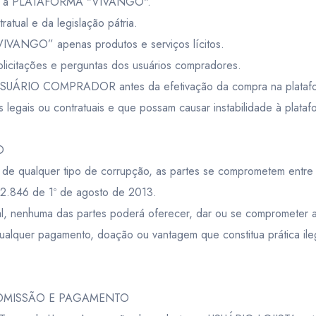
junto à PLATAFORMA "VIVANGO".
ratual e da legislação pátria.
IVANGO” apenas produtos e serviços lícitos.
licitações e perguntas dos usuários compradores.
 o USUÁRIO COMPRADOR antes da efetivação da compra na plataf
s legais ou contratuais e que possam causar instabilidade à plata
O
l de qualquer tipo de corrupção, as partes se comprometem entre 
12.846 de 1º de agosto de 2013.
al, nenhuma das partes poderá oferecer, dar ou se comprometer a
alquer pagamento, doação ou vantagem que constitua prática ileg
COMISSÃO E PAGAMENTO