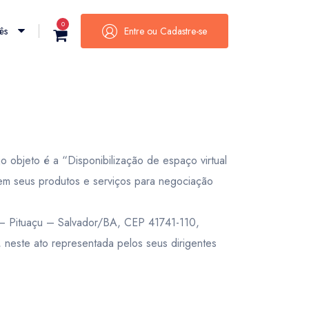
0
ês
Entre ou Cadastre-se
o
o objeto é a “Disponibilização de espaço virtual
o em funcionamento, a reserva somente
Canadian dollar
em seus produtos e serviços para negociação
CAD
- $
o o voucher sem custo adicional.
ituaçu – Salvador/BA, CEP 41741-110,
Canadian dollar
ste ato representada pelos seus dirigentes
CAD
- $
ail
contato@cashpago.com.br
ou
Canadian dollar
 do início do serviço.