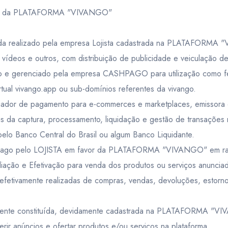
BRL
- R$
BGN
- лв.
 uso da PLATAFORMA "VIVANGO"
ser solicitado com até 48 horas antes do início do serviço e não
 para o início não será permitido o cancelamento.
a realizado pela empresa Lojista cadastrada na PLATAFORMA "
ário estabelecido será considerado
“NO-SHOW”
e cobrado o valo
an dollar
Brazilian real
Bulgarian lev
, vídeos e outros, com distribuição de publicidade e veiculação d
BRL
- R$
BGN
- лв.
e gerenciado pela empresa CASHPAGO para utilização como fe
tual vivango.app ou sub-domínios referentes da vivango.
de pagamento para e-commerces e marketplaces, emissora de 
captura, processamento, liquidação e gestão de transações rea
elo Banco Central do Brasil ou algum Banco Liquidante.
ago pelo LOJISTA em favor da PLATAFORMA "VIVANGO" em razã
ação e Efetivação para venda dos produtos ou serviços anunciad
etivamente realizadas de compras, vendas, devoluções, estorno
mente constituída, devidamente cadastrada na PLATAFORMA "VIV
serir anúncios e ofertar produtos e/ou serviços na plataforma.