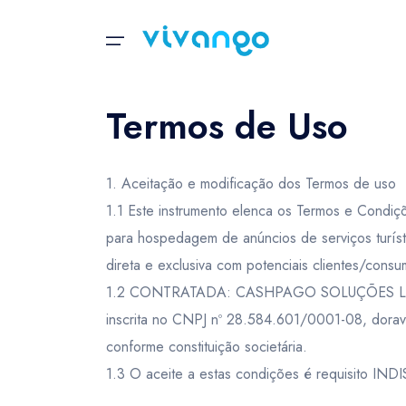
Viva sua história...
Termos de Uso
Aventura
Política de Cancelamento
Olá,
Selecione o idioma
Select your currency
Sol e Praia
1. Aceitação e modificação dos Termos de uso
CANCELAMENTO DEVIDO AS CONDIÇÕ
Meu Perfil
Português
Ingl
Náutico
1.1 Este instrumento elenca os Termos e Condiçõ
- Salientamos essa questão pois em dias de
United States dollar
Australi
Minhas Compras
para hospedagem de anúncios de serviços turís
poderá ser cancelada com autorização.
USD
- $
AUD
- $
Trilhas
Meus Vouchers
direta e exclusiva com potenciais clientes/c
- Estando sem condições climáticas de exe
1.2 CONTRATADA: CASHPAGO SOLUÇÕES LTDA, e
Natureza
Sair
United States dollar
Australi
inscrita no CNPJ nº 28.584.601/0001-08, dor
COMO SOLICITAR O CANCELAMENTO
USD
- $
AUD
- $
Parques
conforme constituição societária.
Para efetuar o cancelamento ou alteração d
1.3 O aceite a estas condições é requisito IN
WhatsApp
+55 71 4007-2349
, conforme
Ecoturismo
United States dollar
Australi
- Para efetuar alteração da data do voucher