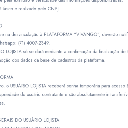
te pela exatidão e veracidade das informações disponibilizadas.
 único e realizado pelo CNPJ.
O
se na desvinculação à PLATAFORMA “VIVANGO”, deverão notifica
hatsapp: (71) 4007-2349.
IO LOJISTA só se dará mediante a confirmação da finalização de 
emoção dos dados da base de cadastros da plataforma.
AFORMA
ro, o USUÁRIO LOJISTA receberá senha temporária para acesso à
priedade do usuário contratante e são absolutamente intransferív
es.
ERAIS DO USUÁRIO LOJISTA