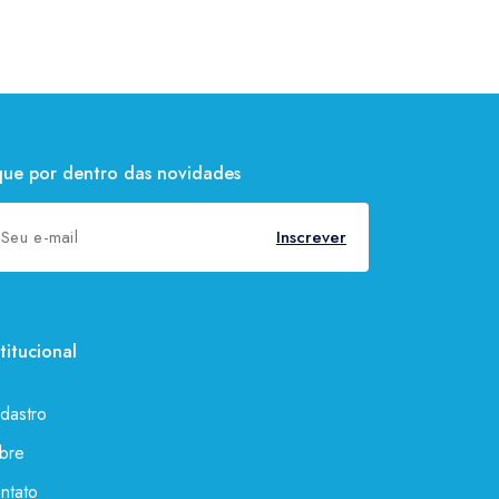
que por dentro das novidades
Inscrever
stitucional
dastro
bre
ntato