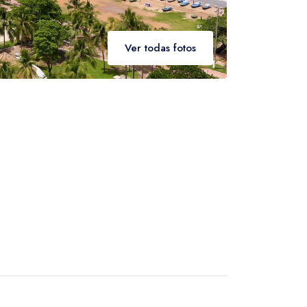
CAD
- $
 será cobrado multa.
Ver todas fotos
r integral do atrativo do voucher.
Canadian dollar
CAD
- $