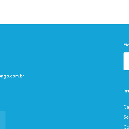
Fi
ago.com.br
In
Ca
So
Co