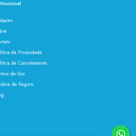
stitucional
dastro
bre
ntato
lítica de Privacidade
lítica de Cancelamento
rmos de Uso
ólice de Seguro
og