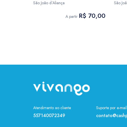
São João d`Aliança
São Joã
R$ 70,00
A partir
Atendimento ao cliente
Suporte por e-mail
557140072349
contato@cashp