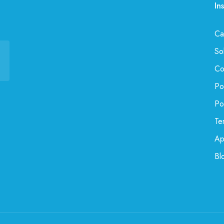
In
Ca
So
Co
Po
Po
Te
Ap
Bl