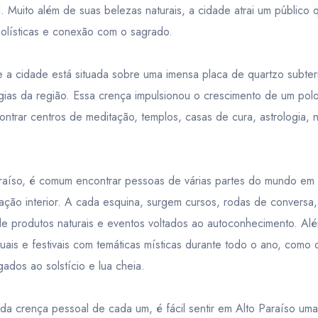
. Muito além de suas belezas naturais, a cidade atrai um público 
s holísticas e conexão com o sagrado.
e a cidade está situada sobre uma imensa placa de quartzo subte
ergias da região. Essa crença impulsionou o crescimento de um polo
ntrar centros de meditação, templos, casas de cura, astrologia, 
raíso, é comum encontrar pessoas de várias partes do mundo em b
ação interior. A cada esquina, surgem cursos, rodas de conversa
 de produtos naturais e eventos voltados ao autoconhecimento. Al
ituais e festivais com temáticas místicas durante todo o ano, como
gados ao solstício e lua cheia.
a crença pessoal de cada um, é fácil sentir em Alto Paraíso uma