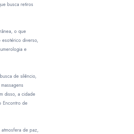
que busca retiros
rrânea, o que
 esotérico diverso,
numerologia e
usca de silêncio,
, massagens
ém disso, a cidade
 o Encontro de
 atmosfera de paz,