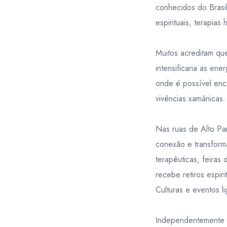
conhecidos do Brasil
espirituais, terapia
Muitos acreditam qu
intensificaria as en
onde é possível enco
vivências xamânicas.
Nas ruas de Alto Pa
conexão e transform
terapêuticas, feiras
recebe retiros espir
Culturas e eventos li
Independentemente d