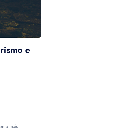
CAD
- $
 será cobrado multa.
r integral do atrativo do voucher.
Canadian dollar
CAD
- $
erismo e
ento mais