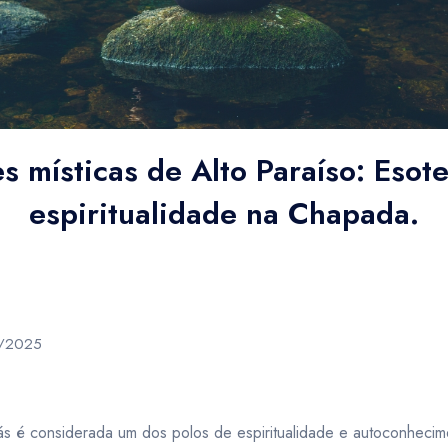
BRL
- R$
BGN
- лв.
ser solicitado com até 48 horas antes do início do serviço e não
 para o início não será permitido o cancelamento.
ário estabelecido será considerado
“NO-SHOW”
e cobrado o valo
an dollar
Brazilian real
Bulgarian lev
BRL
- R$
BGN
- лв.
s místicas de Alto Paraíso: Esot
espiritualidade na Chapada.
6/2025
ás é considerada um dos polos de espiritualidade e autoconhecim