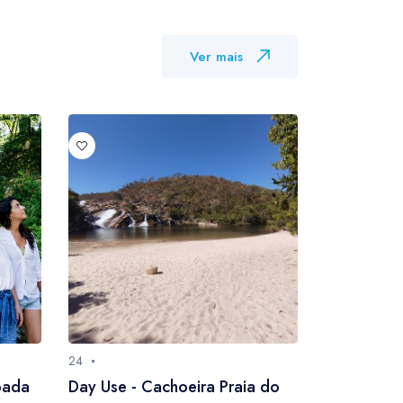
Ver mais
24
24
pada
Day Use - Cachoeira Praia do
Pernoite C