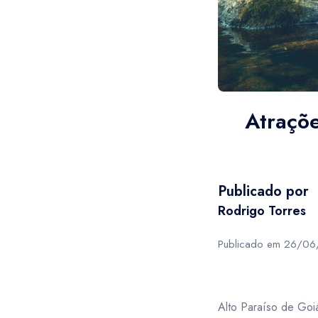
USD
- $
AUD
- $
- Para cancelamento com reembolso deverá 
Ecoturismo
- Caso o serviço esteja com menos de 48hs
Cultural
- O não comparecimento do cliente no hor
United States dollar
Australi
USD
- $
AUD
- $
Parques
Atraçõe
Rural
Etnoturismo
Publicado por
Enoturismo
Rodrigo Torres
Neve
Publicado em 26/0
Alto Paraíso de Goi