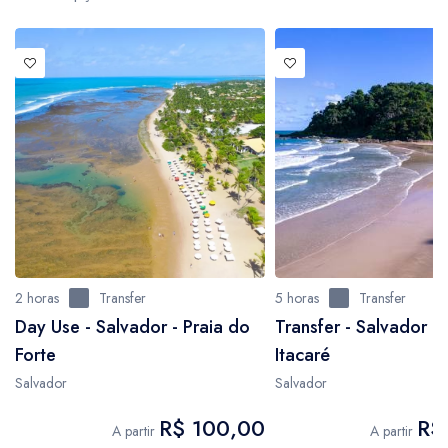
2 horas
Transfer
5 horas
Transfer
Day Use - Salvador - Praia do
Transfer - Salvador p
Forte
Itacaré
Salvador
Salvador
R$ 100,00
R$
A partir
A partir