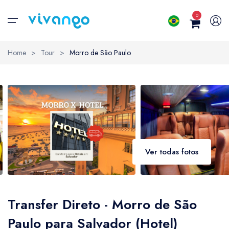
Viva sua história...
0
Aventura
Home
>
Tour
>
Morro de São Paulo
Sol e Praia
Náutico
Australian dollar
Brazil
Trilhas
AUD
- $
BRL
- 
Natureza
Canadian dollar
Unite
Ver todas fotos
CAD
- $
USD
-
Parques
Brazilian real
Bulga
BRL
- R$
BGN
-
Ecoturismo
Transfer Direto - Morro de São
United States dollar
Austr
Paulo para Salvador (Hotel)
Transfer