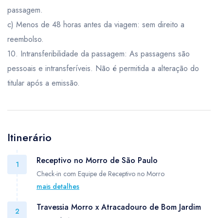
passagem.
c) Menos de 48 horas antes da viagem: sem direito a
reembolso.
10. Intransferibilidade da passagem: As passagens são
pessoais e intransferíveis. Não é permitida a alteração do
titular após a emissão.
Itinerário
Receptivo no Morro de São Paulo
1
Check-in com Equipe de Receptivo no Morro
mais detalhes
Nosso receptivo estará aguardando em frente a Igreja Nossa
Travessia Morro x Atracadouro de Bom Jardim
Senhora da Luz para realizar o check-in e iniciarmos o
2