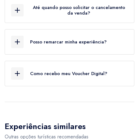
na data e horário agendado
Até quando posso solicitar o cancelamento
da venda?
A venda pode ser cancelada até 24hs antes do
horário agendado
Posso remarcar minha experiência?
Sim. Você pode solicitar a alteração do horário
até 24hs antes e desde que tenha
Como recebo meu Voucher Digital?
disponibilidade do prestador
O voucher será enviado via SMS e e-mail após
a confirmação do pagamento
Experiências similares
Outras opções turísticas recomendadas