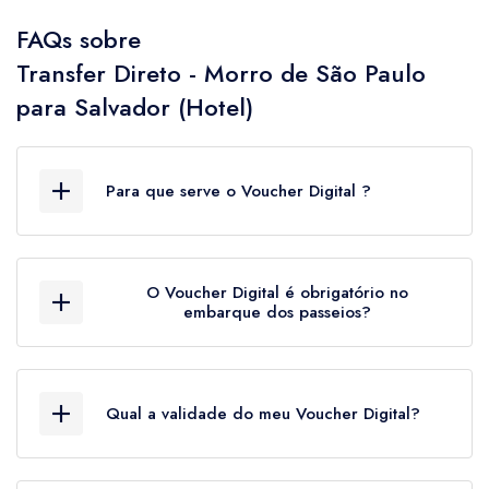
FAQs sobre
Transfer Direto - Morro de São Paulo
para Salvador (Hotel)
Para que serve o Voucher Digital ?
O Voucher Digital é o documento oficial que
comprova a sua aquisição dos passeios, além
O Voucher Digital é obrigatório no
de ser o documento de controle de embarque
embarque dos passeios?
de passageiros nos equipamentos turísticos.
Sim. Ele além de obrigatório é pessoal e
intrasferível. Sem ele o turista corre risco de não
Qual a validade do meu Voucher Digital?
concluir o check-in nos passeios e não
embarcar nas atividades turísticas.
O Voucher Digital tem validade para utilização