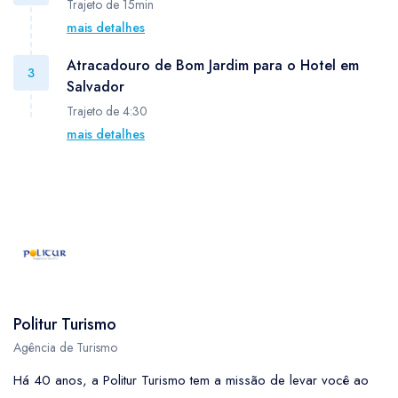
Trajeto de 15min
embarque.
mais detalhes
Seguimos do Morro para o Atracadouro de Bom Jardim em
Atracadouro de Bom Jardim para o Hotel em
Lancha rápida com duração de 15min
3
Salvador
Trajeto de 4:30
mais detalhes
Nesse trajeto o tempo medio de viagem é de 4:30, mas
pedimos que considere 7 horas caso tenha algum atraso no
roteiro. Importante lembrar que esse roteiro pode ser direto
via BR em Onibus ou via Ferry em Vans Executivas.
Politur Turismo
Agência de Turismo
Há 40 anos, a Politur Turismo tem a missão de levar você ao