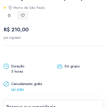
USD
- $
AUD
-
Morro de São Paulo
Pôr do Sol
Bulgarian lev
Canad
BGN
- лв.
CAD
-
Cultural
Australian dollar
Brazil
R$ 210,00
AUD
- $
BRL
- 
Rural
por ingresso
Canadian dollar
Etnoturismo
CAD
- $
Enoturismo
Duração:
Em grupo
Neve
5 horas
Cancelamento grátis
Ler mais