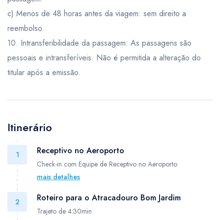
c) Menos de 48 horas antes da viagem: sem direito a
reembolso.
10. Intransferibilidade da passagem: As passagens são
pessoais e intransferíveis. Não é permitida a alteração do
titular após a emissão.
Itinerário
Receptivo no Aeroporto
1
Check-in com Equipe de Receptivo no Aeroporto
mais detalhes
Nosso receptivo estará aguardando em frente ao
Roteiro para o Atracadouro Bom Jardim
desembarque domestico, outro ponto de referência é a
2
Trajeto de 4:30min
cafeteria Bento Café.