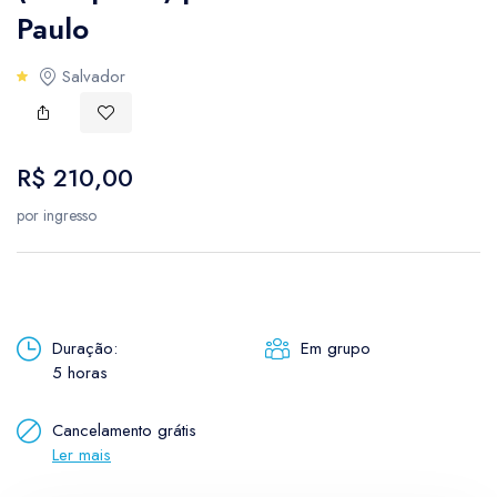
USD
- $
AUD
-
Paulo
Cultural
Bulgarian lev
Canad
Salvador
BGN
- лв.
CAD
-
Parques
Australian dollar
Brazil
AUD
- $
BRL
- 
Rural
R$ 210,00
Canadian dollar
Etnoturismo
por ingresso
CAD
- $
Enoturismo
Neve
Duração:
Em grupo
5 horas
Cancelamento grátis
Ler mais