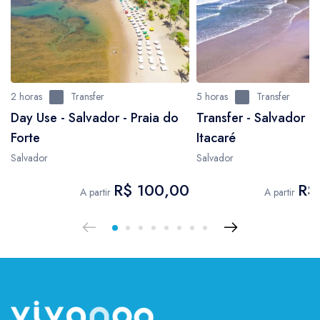
2 horas
Transfer
5 horas
Transfer
Day Use - Salvador - Praia do
Transfer - Salvador p
Forte
Itacaré
Salvador
Salvador
R$ 100,00
R$
A partir
A partir